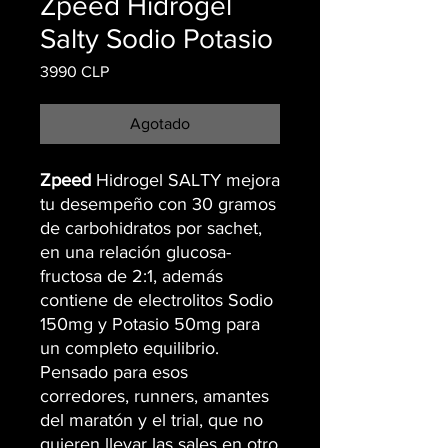
Zpeed Hidrogel
Salty Sodio Potasio
Precio
3990 CLP
Agotado
Zpeed
Hidrogel SALTY
mejora
tu desempeño con 30 gramos
de carbohidratos por sachet,
en una relación glucosa-
fructosa de 2:1, además
contiene de electrolitos Sodio
150mg y Potasio 50mg para
un completo equilibrio.
Pensado para esos
corredores, runners, amantes
del maratón y el trial, que no
quieren llevar las sales en otro