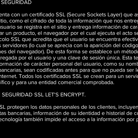
 SEGURIDAD
enta con un certificado SSL (Secure Sockets Layer) que as
itio, como el cifrado de toda la información que nos entre
uario se registra en el sitio y entrega información de car
r un producto, el navegador por el cual ejecuta el acto se
ocolo SSL que acredita que el usuario se encuentra efecti
s servidores (lo cual se aprecia con la aparición del códi
nes del navegador). De esta forma se establece un métod
tregada por el usuario y una clave de sesión única. Esta t
formación de carácter personal del usuario, como su nomb
 bancarias, sean codificadas antes para que no pueda ser 
Internet. Todos los certificados SSL se crean para un servi
ífico y para una entidad comercial comprobada.
 SEGURIDAD SSL LET'S ENCRYPT.
SL protegen los datos personales de los clientes, incluyen
etas bancarias, información de su identidad e historial de
tecnología también impide el acceso a la información por 