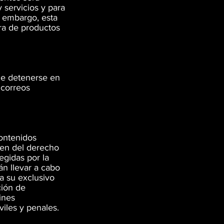
servicios y para
n embargo, esta
ra de productos
de detenerse en
 correos
contenidos
nen del derecho
egidas por la
án llevar a cabo
a su exclusivo
ción de
ines
viles y penales.