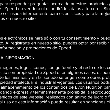
ara responder preguntas acerca de nuestros productos y 
. Zpeed no venderá ni difundirá tus datos a terceros. Si
 ser usada internamente para estadísticas y para la mejo
dos en nuestro sitio.
os electrónicos se hará sólo con tu consentimiento y pue
 Al registrarte en nuestro sitio, puedes optar por recibir
 información y promociones de Zpeed.
LA INFORMACIÓN
 imágenes, logos, íconos, código fuente y el resto de los 
 sitio son propiedad de Zpeed o, en algunos casos, dispo
e los mismos, y en tal sentido se erigen como obras prot
piedad intelectual e industrial vigentes. Los usuarios podr
 almacenamiento de los contenidos de Byon Nutrition par
edando expresa y terminantemente prohibida la reproduc
nidos de este website, realizados con ánimo de lucro o f
al uso de esta información puede resultar en sanciones ci