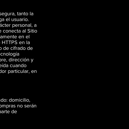
egura, tanto la
ga el usuario.
ácter personal, a
 conecta al Sitio
vamente en el
go HTTPS en la
o de cifrado de
ecnología
re, dirección y
leída cuando
dor particular, en
do: domicilio,
 compras no serán
parte de