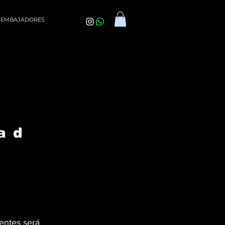
EMBAJADORES
dad
ientes será